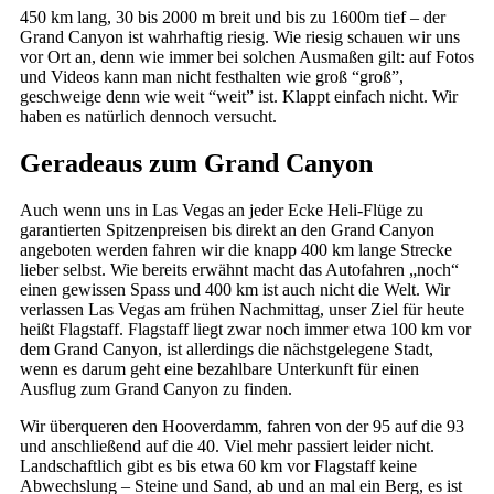
450 km lang, 30 bis 2000 m breit und bis zu 1600m tief – der
Grand Canyon ist wahrhaftig riesig. Wie riesig schauen wir uns
vor Ort an, denn wie immer bei solchen Ausmaßen gilt: auf Fotos
und Videos kann man nicht festhalten wie groß “groß”,
geschweige denn wie weit “weit” ist. Klappt einfach nicht. Wir
haben es natürlich dennoch versucht.
Geradeaus zum Grand Canyon
Auch wenn uns in Las Vegas an jeder Ecke Heli-Flüge zu
garantierten Spitzenpreisen bis direkt an den Grand Canyon
angeboten werden fahren wir die knapp 400 km lange Strecke
lieber selbst. Wie bereits erwähnt macht das Autofahren „noch“
einen gewissen Spass und 400 km ist auch nicht die Welt. Wir
verlassen Las Vegas am frühen Nachmittag, unser Ziel für heute
heißt Flagstaff. Flagstaff liegt zwar noch immer etwa 100 km vor
dem Grand Canyon, ist allerdings die nächstgelegene Stadt,
wenn es darum geht eine bezahlbare Unterkunft für einen
Ausflug zum Grand Canyon zu finden.
Wir überqueren den Hooverdamm, fahren von der 95 auf die 93
und anschließend auf die 40. Viel mehr passiert leider nicht.
Landschaftlich gibt es bis etwa 60 km vor Flagstaff keine
Abwechslung – Steine und Sand, ab und an mal ein Berg, es ist