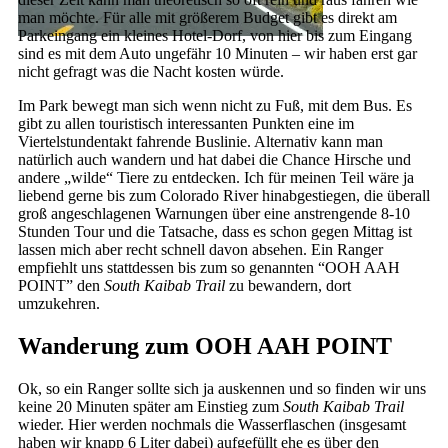
man möchte. Für alle mit größerem Budget gibt es direkt am
Parkeingang ein kleines Hotel-Dorf, von hier bis zum Eingang
sind es mit dem Auto ungefähr 10 Minuten – wir haben erst gar
nicht gefragt was die Nacht kosten würde.
Im Park bewegt man sich wenn nicht zu Fuß, mit dem Bus. Es
gibt zu allen touristisch interessanten Punkten eine im
Viertelstundentakt fahrende Buslinie. Alternativ kann man
natürlich auch wandern und hat dabei die Chance Hirsche und
andere „wilde“ Tiere zu entdecken. Ich für meinen Teil wäre ja
liebend gerne bis zum Colorado River hinabgestiegen, die überall
groß angeschlagenen Warnungen über eine anstrengende 8-10
Stunden Tour und die Tatsache, dass es schon gegen Mittag ist
lassen mich aber recht schnell davon absehen. Ein Ranger
empfiehlt uns stattdessen bis zum so genannten “OOH AAH
POINT” den
South Kaibab Trail
zu bewandern, dort
umzukehren.
Wanderung zum OOH AAH POINT
Ok, so ein Ranger sollte sich ja auskennen und so finden wir uns
keine 20 Minuten später am Einstieg zum
South Kaibab Trail
wieder. Hier werden nochmals die Wasserflaschen (insgesamt
haben wir knapp 6 Liter dabei) aufgefüllt ehe es über den