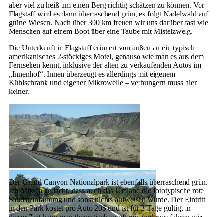
aber viel zu heiß um einen Berg richtig schätzen zu können. Vor
Flagstaff wird es dann überraschend grün, es folgt Nadelwald auf
grüne Wiesen. Nach über 300 km freuen wir uns darüber fast wie
Menschen auf einem Boot über eine Taube mit Mistelzweig.
Die Unterkunft in Flagstaff erinnert von außen an ein typisch
amerikanisches 2-stöckiges Motel, genauso wie man es aus dem
Fernsehen kennt, inklusive der alten zu verkaufenden Autos im
„Innenhof“. Innen überzeugt es allerdings mit eigenem
Kühlschrank und eigener Mikrowelle – verhungern muss hier
keiner.
Der Grand Canyon Nationalpark ist ebenfalls überraschend grün.
Ich hätte ja gedacht, dass auch das Umland die fototypische rote
Sandsteinfärbung und sonst nichts aufweisen würde. Der Eintritt
in den Park kostet pro Auto 20$ und ist für 3 Tage gültig, in
dieser Zeit kann man theoretisch so oft rein und raus fahren wie