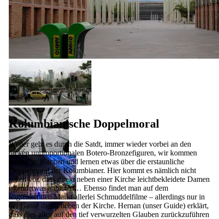
cc / Omar Uran
Kolumbianische Doppelmoral
Weiter geht es durch die Satdt, immer wieder vorbei an den
dicken
unproportionalen Botero-Bronzefiguren, wir kommen
vorbei an Kirchen und lernen etwas über die erstaunliche
Doppelmoral der Kolumbianer. Hier kommt es nämlich nicht
selten vor, dass direkt neben einer Kirche leichtbekleidete Damen
irgendetwas anbieten… Ebenso findet man auf dem
angrenzenden Markt allerlei Schmuddelfilme – allerdings nur in
cc / Guía de Viajes
der Gasse direkt neben der Kirche. Hernan (unser Guide) erklärt,
Oficial de Medellín
dass dies alles auf den tief verwurzelten Glauben zurückzuführen