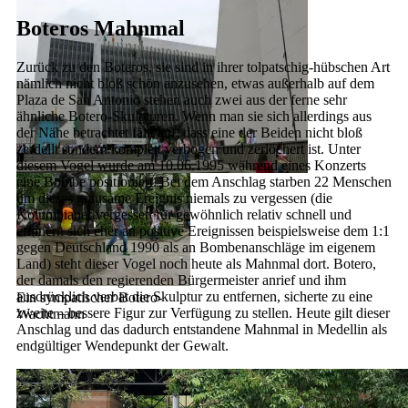
Hernan, unser Guide
Boteros Mahnmal
Zurück zu den Boteros, sie sind in ihrer tolpatschig-hübschen Art
nämlich nicht bloß schön anzusehen, etwas außerhalb auf dem
Plaza de San Antonio stehen auch zwei aus der ferne sehr
ähnliche Botero-Skulpturen. Wenn man sie sich allerdings aus
der Nähe betrachtet fällt auf, dass eine der Beiden nicht bloß
zerdellt sondern komplett verbogen und zerlöchert ist. Unter
diesem Vogel wurde am 10.06.1995 während eines Konzerts
eine Bombe positioniert. Bei dem Anschlag starben 22 Menschen
um dieses grausame Ereignis niemals zu vergessen (die
Kolumbianer vergessen für gewöhnlich relativ schnell und
erinnern sich eher an positive Ereignissen beispielsweise dem 1:1
gegen Deutschland 1990 als an Bombenanschläge im eigenem
Land) steht dieser Vogel noch heute als Mahnmal dort. Botero,
der damals den regierenden Bürgermeister anrief und ihm
ausdrücklich verbat die Skulptur zu entfernen, sicherte zu eine
Ein sympatischer Botero-
zweite – bessere Figur zur Verfügung zu stellen. Heute gilt dieser
Wachtmann
Anschlag und das dadurch entstandene Mahnmal in Medellin als
endgültiger Wendepunkt der Gewalt.