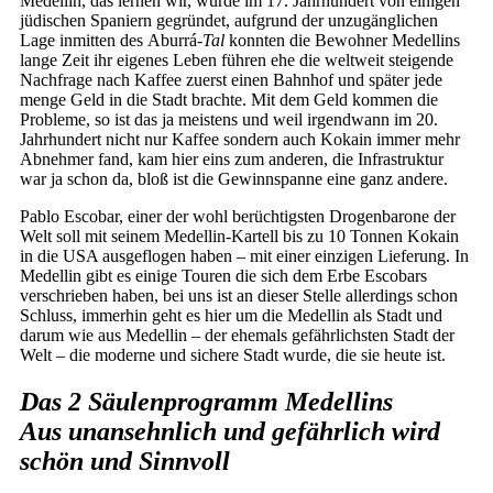
Medellin, das lernen wir, wurde im 17. Jahrhundert von einigen
jüdischen Spaniern gegründet, aufgrund der unzugänglichen
Lage inmitten des Aburrá-
Tal
konnten die Bewohner Medellins
lange Zeit ihr eigenes Leben führen ehe die weltweit steigende
Nachfrage nach Kaffee zuerst einen Bahnhof und später jede
menge Geld in die Stadt brachte. Mit dem Geld kommen die
Probleme, so ist das ja meistens und weil irgendwann im 20.
Jahrhundert nicht nur Kaffee sondern auch Kokain immer mehr
Abnehmer fand, kam hier eins zum anderen, die Infrastruktur
war ja schon da, bloß ist die Gewinnspanne eine ganz andere.
Pablo Escobar, einer der wohl berüchtigsten Drogenbarone der
Welt soll mit seinem Medellin-Kartell bis zu 10 Tonnen Kokain
in die USA ausgeflogen haben – mit einer einzigen Lieferung. In
Medellin gibt es einige Touren die sich dem Erbe Escobars
verschrieben haben, bei uns ist an dieser Stelle allerdings schon
Schluss, immerhin geht es hier um die Medellin als Stadt und
darum wie aus Medellin – der ehemals gefährlichsten Stadt der
Welt – die moderne und sichere Stadt wurde, die sie heute ist.
Das 2 Säulenprogramm Medellins
Aus unansehnlich und gefährlich wird
schön und Sinnvoll