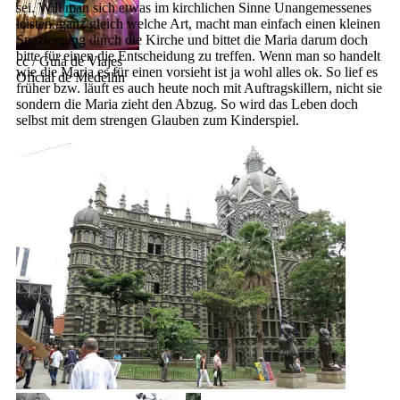
sei. Will man sich etwas im kirchlichen Sinne Unangemessenes
leisten, ganz gleich welche Art, macht man einfach einen kleinen
Spaziergang durch die Kirche und bittet die Maria darum doch
bitte für einen die Entscheidung zu treffen. Wenn man so handelt
cc / Guía de Viajes
wie die Maria es für einen vorsieht ist ja wohl alles ok. So lief es
Oficial de Medellín
früher bzw. läuft es auch heute noch mit Auftragskillern, nicht sie
sondern die Maria zieht den Abzug. So wird das Leben doch
selbst mit dem strengen Glauben zum Kinderspiel.