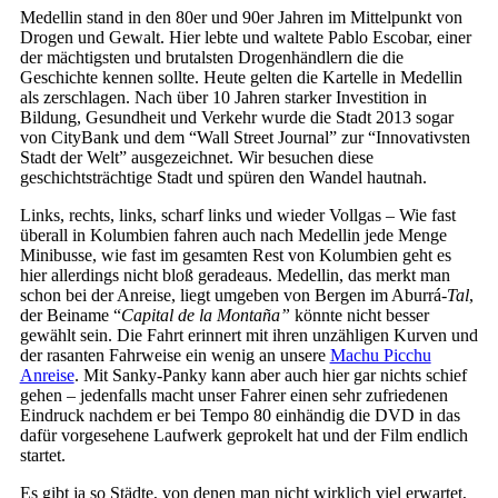
Medellin stand in den 80er und 90er Jahren im Mittelpunkt von
Drogen und Gewalt. Hier lebte und waltete Pablo Escobar, einer
der mächtigsten und brutalsten Drogenhändlern die die
Geschichte kennen sollte. Heute gelten die Kartelle in Medellin
als zerschlagen. Nach über 10 Jahren starker Investition in
Bildung, Gesundheit und Verkehr wurde die Stadt 2013 sogar
von CityBank und dem “Wall Street Journal” zur “Innovativsten
Stadt der Welt” ausgezeichnet. Wir besuchen diese
geschichtsträchtige Stadt und spüren den Wandel hautnah.
Links, rechts, links, scharf links und wieder Vollgas – Wie fast
überall in Kolumbien fahren auch nach Medellin jede Menge
Minibusse, wie fast im gesamten Rest von Kolumbien geht es
hier allerdings nicht bloß geradeaus. Medellin, das merkt man
schon bei der Anreise, liegt umgeben von Bergen im Aburrá-
Tal
,
der Beiname “
Capital de la Montaña”
könnte nicht besser
gewählt sein. Die Fahrt erinnert mit ihren unzähligen Kurven und
der rasanten Fahrweise ein wenig an unsere
Machu Picchu
Anreise
. Mit Sanky-Panky kann aber auch hier gar nichts schief
gehen – jedenfalls macht unser Fahrer einen sehr zufriedenen
Eindruck nachdem er bei Tempo 80 einhändig die DVD in das
dafür vorgesehene Laufwerk geprokelt hat und der Film endlich
startet.
Es gibt ja so Städte, von denen man nicht wirklich viel erwartet,