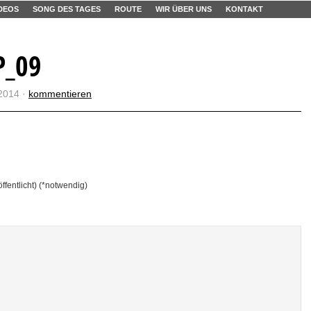
DEOS
SONG DES TAGES
ROUTE
WIR ÜBER UNS
KONTAKT
P_09
2014 ·
kommentieren
öffentlicht) (*notwendig)