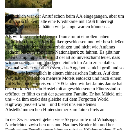
Tatsächlich war der Anruf schon beim AA eingegangen, aber um
Hilfe zu schicken hätte eine Kreditkarte mit 150$ hinterlegt
werden müssen. Da hätten wir ja lange warten können …
Als wir kurz nach 17 Uhr in Taumarunui einrollen haben
ein letzter
natürlich schon alle Mechaniker geschlossen und wir beschließen
“Schluck” auf den
eine Nacht in dem Ort zu verbringen und nicht wie Anfangs
letzten Metern
gedacht bis zum Tongariro Nationalpark zu fahren. Es gibt nur
einen Campingplatz hier und der ist so unverschämt teuer, dass
wir kurzzeitig schon überlegen einfach im Auto zu schlafen.
schnell den AA abbestellen
Erstmal wollen wir aber essen, das Angebot ist nicht groß und so
landen wir letztendlich in einem chinesischen Imbiss. Auf dem
Weg hatten wir schon mehrere Motels entdeckt und nach einem
mit Schnäppchenpreis von 170$ landen wir bei Jamie. Jamie hat
erst vor kurzem sein Hostel mit angeschlossenem Fitnessstudio
eröffnet, er führt es mit der gesamten Familie. Er hat Mitleid mit
uns – da ihm exakt das gleiche auf dem Forgotten World
Highway passiert war – und bietet uns ein kleines
Abstellkämmerchen
Hinterzimmer zum fairen Preis an.
In der Zwischenzeit gehen viele Skypeanrufe und Whatsapp-
Nachrichten zwischen uns und Nadines Bruder hin und her.
Dank seiner Ferndiagnose können wir das Kühlerproblem (Luft