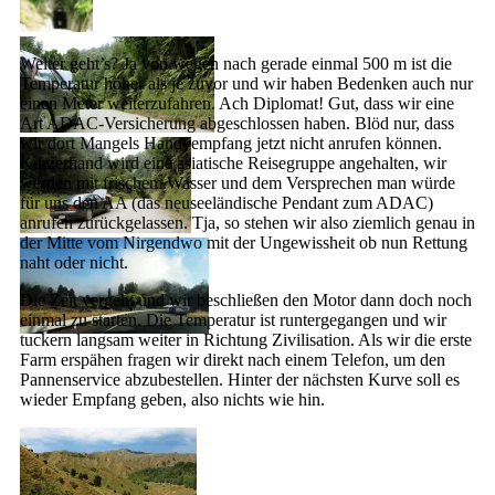
einspuriger
Weiter geht’s? Ja von wegen nach gerade einmal 500 m ist die
Tunnel
Temperatur höher als je zuvor und wir haben Bedenken auch nur
einen Meter weiterzufahren. Ach Diplomat! Gut, dass wir eine
Art ADAC-Versicherung abgeschlossen haben. Blöd nur, dass
wir dort Mangels Handyempfang jetzt nicht anrufen können.
auf Fehlersuche
Kurzerhand wird eine asiatische Reisegruppe angehalten, wir
werden mit frischem Wasser und dem Versprechen man würde
für uns den AA (das neuseeländische Pendant zum ADAC)
anrufen zurückgelassen. Tja, so stehen wir also ziemlich genau in
der Mitte vom Nirgendwo mit der Ungewissheit ob nun Rettung
naht oder nicht.
Die Zeit vergeht und wir beschließen den Motor dann doch noch
einmal zu starten. Die Temperatur ist runtergegangen und wir
tuckern langsam weiter in Richtung Zivilisation. Als wir die erste
Farm erspähen fragen wir direkt nach einem Telefon, um den
Pannenservice abzubestellen. Hinter der nächsten Kurve soll es
wieder Empfang geben, also nichts wie hin.