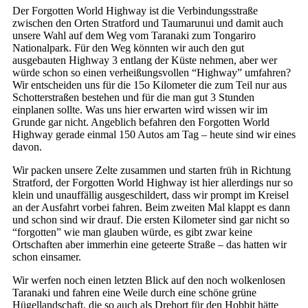
Der Forgotten World Highway ist die Verbindungsstraße
zwischen den Orten Stratford und Taumarunui und damit auch
unsere Wahl auf dem Weg vom Taranaki zum Tongariro
Nationalpark. Für den Weg könnten wir auch den gut
ausgebauten Highway 3 entlang der Küste nehmen, aber wer
würde schon so einen verheißungsvollen “Highway” umfahren?
Wir entscheiden uns für die 15o Kilometer die zum Teil nur aus
Schotterstraßen bestehen und für die man gut 3 Stunden
einplanen sollte. Was uns hier erwarten wird wissen wir im
Grunde gar nicht. Angeblich befahren den Forgotten World
Highway gerade einmal 150 Autos am Tag – heute sind wir eines
davon.
Wir packen unsere Zelte zusammen und starten früh in Richtung
Stratford, der Forgotten World Highway ist hier allerdings nur so
klein und unauffällig ausgeschildert, dass wir prompt im Kreisel
an der Ausfahrt vorbei fahren. Beim zweiten Mal klappt es dann
und schon sind wir drauf. Die ersten Kilometer sind gar nicht so
“forgotten” wie man glauben würde, es gibt zwar keine
Ortschaften aber immerhin eine geteerte Straße – das hatten wir
schon einsamer.
Wir werfen noch einen letzten Blick auf den noch wolkenlosen
Taranaki und fahren eine Weile durch eine schöne grüne
Hügellandschaft, die so auch als Drehort für den Hobbit hätte