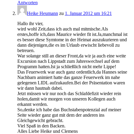
Antworten
Heike Heumann
zu
1. Januar 2012 um 16:21
Hallo ihr vier,
wird wohl Zeit,dass ich auch mal mitmische.Als
erstes,hoffe ich,dass Maurice wieder fit ist.Ja,manchmal ist
es besser diese Symtome in der Heimat auszukurieren und
dann diejenigen,die es im Urlaub erwischt liebevoll zu
betreuen.
War solange still an dieser Front,da wir ja auch eine weite
Excursion nach Lippstadt zum Jahreswechsel auf dem
Programm hatten.Ist ja schließlich nicht mehr Lippe!
Das Feuerwerk war auch ganz ordentlich,da Hannes seine
Nachbarn animiert hatte das ganze Feuerwerk im nahe
gelegenen LIDL aufzukaufen.Bei der Präsentation waren
wir dann hautnah dabei.
Jetzt müssen wir nur noch das Schlafdefizit wieder rein
holen,damit wir morgen von unseren Kollegen auch
erkannt werden.
So,denke ich habe das Buchstabenpotenzial auf meiner
Seite wieder ganz gut mit dem der anderen ins
Gleichgewicht gebracht.
Viel Spaß in den Backen.
Alles Liebe Heike und Clemens